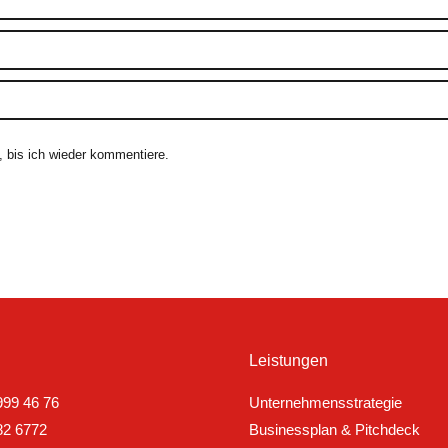
 bis ich wieder kommentiere.
Leistungen
999 46 76
Unternehmensstrategie
82 6772
Businessplan & Pitchdeck