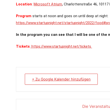
Location
:
Microsoft Atrium
, Charlottenstraße 46, 10117 
Program
starts at noon and goes on until deep at night:
https://www.startupnight.net/startupnight/2022/food#p
In the program you can see that I will be one of the
Tickets
:
https://www.startupnight.net/tickets
+ Zu Google Kalender hinzufügen
Die Veranstalt