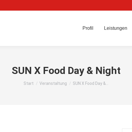
Profil
Leistungen
SUN X Food Day & Night
Sie befinden sich hier:
Start
Veranstaltung
SUN X Food Day &…