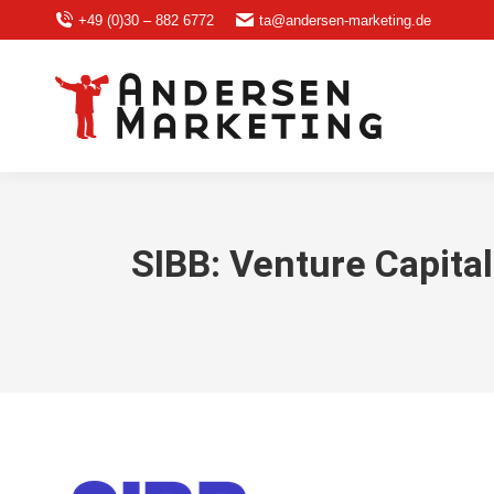
+49 (0)30 – 882 6772
ta@andersen-marketing.de
SIBB: Venture Capital