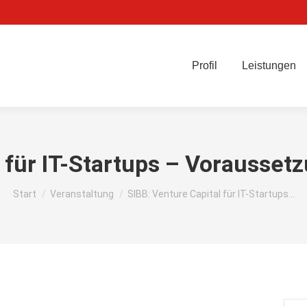
Profil
Leistungen
 für IT-Startups – Vorausset
Sie befinden sich hier:
Start
Veranstaltung
SIBB: Venture Capital für IT-Startups…