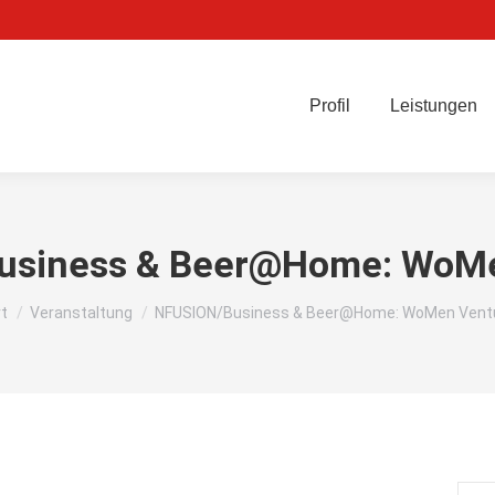
Profil
Leistungen
usiness & Beer@Home: WoMe
befinden sich hier:
rt
Veranstaltung
NFUSION/Business & Beer@Home: WoMen Vent