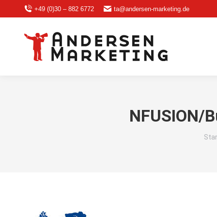
+49 (0)30 – 882 6772
ta@andersen-marketing.de
NFUSION/B
Sie 
Sta