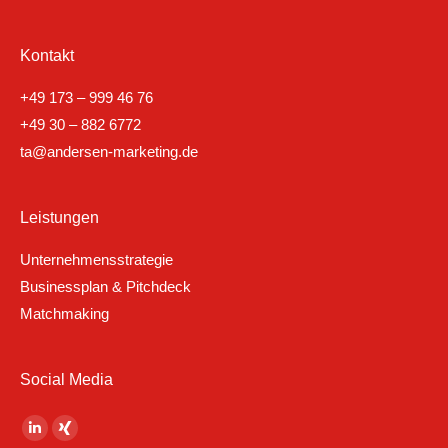
Kontakt
+49 173 – 999 46 76
+49 30 – 882 6772
ta@andersen-marketing.de
Leistungen
Unternehmensstrategie
Businessplan & Pitchdeck
Matchmaking
Social Media
Finden Sie uns auf:
Linkedin
XING