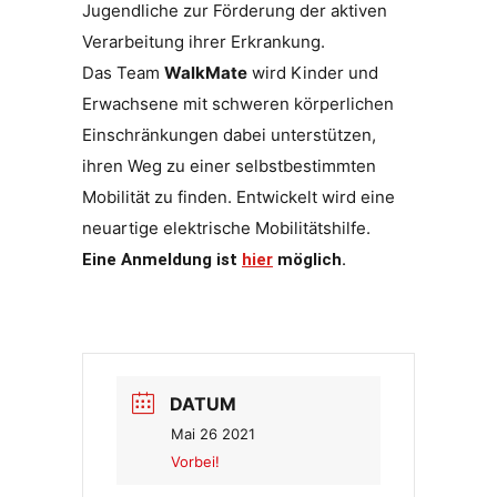
Jugendliche zur Förderung der aktiven
Verarbeitung ihrer Erkrankung.
Das Team
WalkMate
wird Kin­der und
Erwach­sene mit schwe­ren kör­per­li­chen
Ein­schrän­kun­gen dabei unter­stüt­zen,
ihren Weg zu einer selbst­be­stimm­ten
Mobi­li­tät zu fin­den. Entwickelt wird eine
neu­ar­tige elek­tri­sche Mobi­li­täts­hilfe.
Eine Anmeldung ist
hier
möglich.
DATUM
Mai 26 2021
Vorbei!