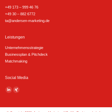
+49 173 – 999 46 76
+49 30 – 882 6772
ta@andersen-marketing.de
Leistungen
Unternehmensstrategie
Businessplan & Pitchdeck
Matchmaking
Social Media
Finden Sie uns auf:
Linkedin
XING
page
page
opens
opens