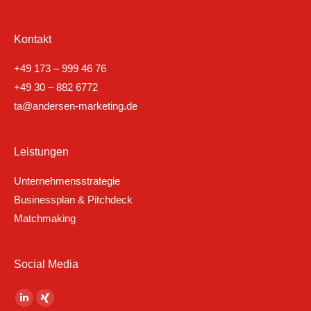
Kontakt
+49 173 – 999 46 76
+49 30 – 882 6772
ta@andersen-marketing.de
Leistungen
Unternehmensstrategie
Businessplan & Pitchdeck
Matchmaking
Social Media
Finden Sie uns auf:
Linkedin
XING