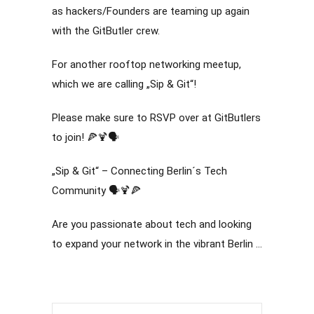
as hackers/Founders are teaming up again
with the GitButler crew.
For another rooftop networking meetup,
which we are calling „Sip & Git“!
Please make sure to RSVP over at GitButlers
to join! 🍕🍹🗣️
„Sip & Git“ – Connecting Berlin´s Tech
Community 🗣️🍹🍕
Are you passionate about tech and looking
to expand your network in the vibrant Berlin …