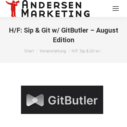
H/F: Sip & Git w/ GitButler – August
Edition
Sie befinden sich hier:
Start
Veranstaltung
H/F: Sip & Git w/…