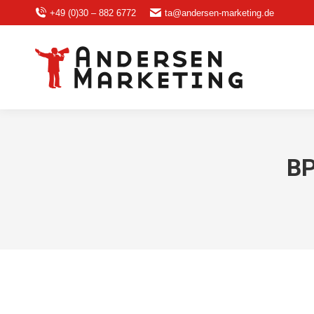
+49 (0)30 – 882 6772
ta@andersen-marketing.de
BP