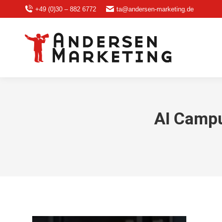
+49 (0)30 – 882 6772
ta@andersen-marketing.de
AI Campu