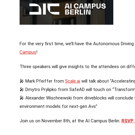
For the very first time, we’ll have the Autonomous Driving
Campus
!
Three speakers will give insights to the attendees on diff
🎤 Mark Pfeiffer from
Scale.ai
will talk about “Accelerat
🎤 Dmytro Prylipko from SafeAD will touch on “Transform
🎤 Alexander Wischnewski from driveblocks will conclud
environment models for next-gen Avs”
Join us on November 8th, at the AI Campus Berlin.
RSVP 