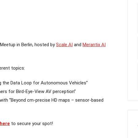
 Meetup in Berlin, hosted by
Scale AI
and
Merantix AI
erent topics:
ing the Data Loop for Autonomous Vehicles”
ers for Bird-Eye-View AV perception”
e with “Beyond cm-precise HD maps – sensor-based
here
to secure your spot!